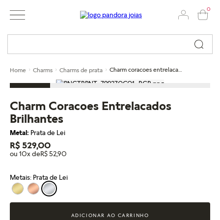
0
Busque por nome ou código...
Charm coracoes entrelacados brilhantes
Home
Charms
Charms de prata
Charm Coracoes Entrelacados
Brilhantes
Metal:
Prata de Lei
R$ 529,00
ou 10x de
R$ 52,90
Metais: Prata de Lei
ADICIONAR AO CARRINHO