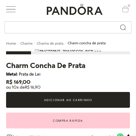
0
Busque por nome ou código...
Charm concha de prata
Home
Charms
Charms de prata
Charm Concha De Prata
Metal:
Prata de Lei
R$ 169,00
ou 10x de
R$ 16,90
ADICIONAR AO CARRINHO
COMPRA RÁPIDA