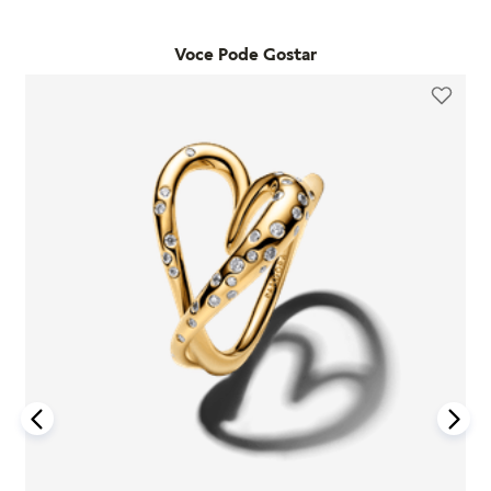
Já as trocas por outro modelo devem ser feitas diretamente
desde que o item seja utilizado de acordo com o uso ordinário
pelo site. Para que a troca seja aceita, o item precisa estar
do consumidor. Caso um problema seja identificado dentro
Voce Pode Gostar
sem uso, na embalagem original e acompanhado da nota
desse período, a Pandora realizará a substituição do produto
fiscal, cupom de troca e garantia. O prazo para solicitação é
por um novo, sem custo adicional, desde que o item
de até 7 dias após o recebimento do pedido. É importante
defeituoso seja devolvido conforme as orientações da
lembrar que produtos adquiridos em promoções ou na seção
empresa.
"Última Chance" não são elegíveis para troca ou reembolso.
A garantia é exclusiva para produtos fabricados e
Se houver arrependimento da compra realizada no site, é
comercializados pela Pandora em canais oficiais. A empresa
possível solicitar a devolução dentro de sete dias corridos
não se responsabiliza por produtos adquiridos em lojas não
após o recebimento. O produto deve ser enviado em perfeito
autorizadas, pois não pode garantir sua autenticidade nem os
estado, com a embalagem original e todos os acessórios
processos de controle de qualidade adotados por terceiros.
incluídos, como brindes promocionais.
Além disso, a garantia não cobre danos decorrentes de
Em caso de defeito, tanto para compras online quanto em
acidentes, mau uso, abuso ou uso de acessórios de outras
lojas físicas, é necessário entrar em contato com o SAC da
marcas junto aos produtos Pandora. O uso de charms que não
Pandora informando o número do pedido, fotos do produto e
sejam originais pode comprometer a durabilidade dos
uma descrição do problema. Se for confirmado um defeito de
braceletes, invalidando a garantia.
fabricação, o cliente poderá receber um reembolso para uma
nova compra ou realizar a troca do produto dentro do prazo
Para acionar a garantia, o cliente deve seguir as instruções de
de um ano, mediante avaliação técnica.
devolução fornecidas pela Pandora. Após o recebimento do
produto, a empresa analisará o defeito e, caso esteja dentro
Compras realizadas nas lojas físicas podem ser trocadas no