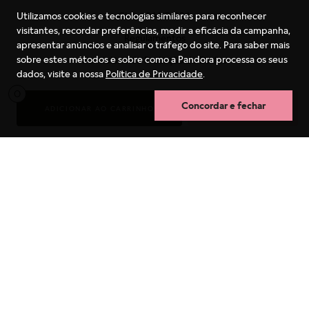
Clube PANDORA
Utilizamos cookies e tecnologias similares para reconhecer
visitantes, recordar preferências, medir a eficácia da campanha,
Regulamentos
apresentar anúncios e analisar o tráfego do site. Para saber mais
sobre estes métodos e sobre como a Pandora processa os seus
Formulário de Proteção de Dados
dados, visite a nossa
Política de Privacidade
.
Receba as novidades
0
Blog
Concordar e fechar
ADICIONAR AO CARRINHO
COMPRA RÁPIDA
SAC
Termos mais buscados
(11) 4130-8933
1
º
pulseira
São Paulo Capital
2
º
berloques
4003-1627
3
º
charms
Capitais e Regiões Metropolitanas
4
º
anel prata
0800-550-0333
5
º
aliança
Outras Regiões
6
º
anel noivado
7
º
coração