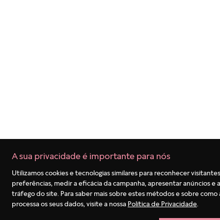
Termos mais buscados
1
º
pulseira
2
º
berloques
3
º
charms
4
º
anel prata
5
º
aliança
6
º
anel noivado
7
º
coração
8
º
anel coração
9
º
braceletes
A sua privacidade é importante para nós
10
º
anel disney
Utilizamos cookies e tecnologias similares para reconhecer visitantes
preferências, medir a eficácia da campanha, apresentar anúncios e a
tráfego do site. Para saber mais sobre estes métodos e sobre como
processa os seus dados, visite a nossa
Política de Privacidade
.