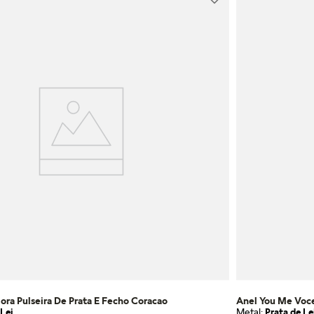
ora Pulseira De Prata E Fecho Coracao
Anel You Me Voc
Lei
Metal:
Prata de Le