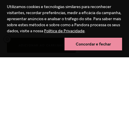
Clube PANDORA
Utilizamos cookies e tecnologias similares para reconhecer
visitantes, recordar preferências, medir a eficácia da campanha,
Regulamentos
apresentar anúncios e analisar o tráfego do site. Para saber mais
sobre estes métodos e sobre como a Pandora processa os seus
Formulário de Proteção de Dados
dados, visite a nossa
Política de Privacidade
.
Receba as novidades
0
Blog
Concordar e fechar
ADICIONAR AO CARRINHO
COMPRA RÁPIDA
SAC
Termos mais buscados
(11) 4130-8933
1
º
berloques
São Paulo Capital
2
º
pulseira
4003-1627
3
º
charms
Capitais e Regiões Metropolitanas
4
º
anel prata
0800-550-0333
5
º
aliança
Outras Regiões
6
º
anel noivado
7
º
coração