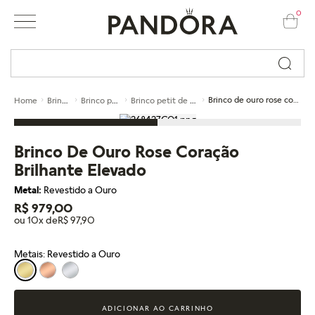
0
Busque por nome ou código...
Brincos
Brinco petit
Brinco petit de ouro
Brinco de ouro rose coração brilhante elevado
Home
Brinco De Ouro Rose Coração
Brilhante Elevado
Metal:
Revestido a Ouro
R$ 979,00
ou 10x de
R$ 97,90
Metais: Revestido a Ouro
ADICIONAR AO CARRINHO