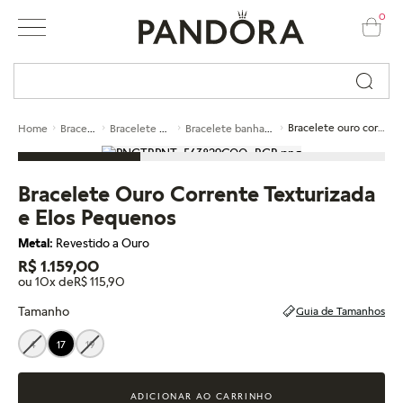
0
Busque por nome ou código...
Braceletes
Bracelete de ouro
Bracelete banhado a ouro
Bracelete ouro corrente texturizada e elos pequenos
Home
Bracelete Ouro Corrente Texturizada
e Elos Pequenos
Metal:
Revestido a Ouro
R$ 1.159,00
ou 10x de
R$ 115,90
Tamanho
Guia de Tamanhos
4
17
19
ADICIONAR AO CARRINHO