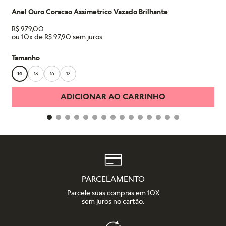
Anel Ouro Coracao Assimetrico Vazado Brilhante
R$
979
,
00
ou
10
x de
R$
97
,
90
Tamanho
14
18
16
12
ADICIONAR AO CARRINHO
PARCELAMENTO
Parcele suas compras em 10X
sem juros no cartão.