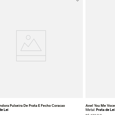
ndora Pulseira De Prata E Fecho Coracao
Anel You Me Voce
de Lei
Metal:
Prata de Lei