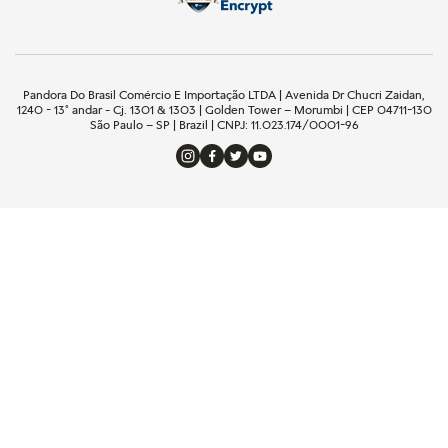
Pandora Do Brasil Comércio E Importação LTDA | Avenida Dr Chucri Zaidan,
1240 - 13º andar - Cj. 1301 & 1303 | Golden Tower – Morumbi | CEP 04711-130
São Paulo – SP | Brazil | CNPJ: 11.023.174/0001-96
Termos mais buscados
1
º
pulseira
2
º
berloques
3
º
charms
4
º
aliança
5
º
anel prata
6
º
anel noivado
7
º
coração