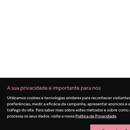
8
º
anel coração
9
º
braceletes
10
º
anel disney
A sua privacidade é importante para nós
Utilizamos cookies e tecnologias similares para reconhecer visitantes
preferências, medir a eficácia da campanha, apresentar anúncios e a
tráfego do site. Para saber mais sobre estes métodos e sobre como
processa os seus dados, visite a nossa
Política de Privacidade
.