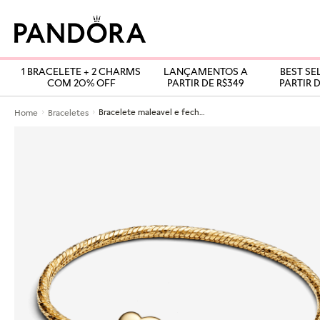
1 BRACELETE + 2 CHARMS
LANÇAMENTOS A
BEST SE
COM 20% OFF
PARTIR DE R$349
PARTIR D
Bracelete maleavel e fecho coracao polido
Home
Braceletes