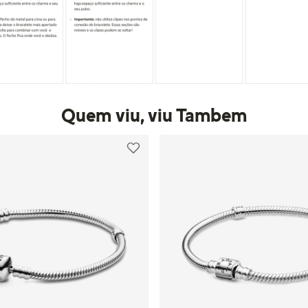
Quem viu, viu Tambem