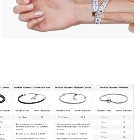
seja devolvido conforme as orientações da
importante lembrar que produtos adquiridos
empresa.
em promoções ou na seção "Última Chance"
não são elegíveis para troca ou reembolso.
A garantia é exclusiva para produtos
fabricados e comercializados pela Pandora
Se houver arrependimento da compra
em canais oficiais. A empresa não se
realizada no site, é possível solicitar a
responsabiliza por produtos adquiridos em
devolução dentro de sete dias corridos após
lojas não autorizadas, pois não pode garantir
o recebimento. O produto deve ser enviado
sua autenticidade nem os processos de
em perfeito estado, com a embalagem
controle de qualidade adotados por terceiros.
original e todos os acessórios incluídos, como
brindes promocionais.
Além disso, a garantia não cobre danos
decorrentes de acidentes, mau uso, abuso ou
Em caso de defeito, tanto para compras
uso de acessórios de outras marcas junto aos
online quanto em lojas físicas, é necessário
produtos Pandora. O uso de charms que não
entrar em contato com o SAC da Pandora
sejam originais pode comprometer a
informando o número do pedido, fotos do
durabilidade dos braceletes, invalidando a
produto e uma descrição do problema. Se for
garantia.
confirmado um defeito de fabricação, o
cliente poderá receber um reembolso para
Para acionar a garantia, o cliente deve seguir
uma nova compra ou realizar a troca do
as instruções de devolução fornecidas pela
produto dentro do prazo de um ano,
Pandora. Após o recebimento do produto, a
mediante avaliação técnica.
empresa analisará o defeito e, caso esteja