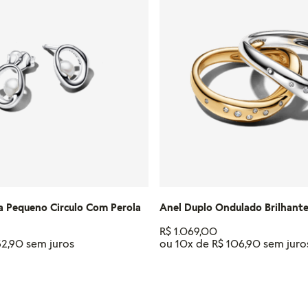
Anel Duplo Ondulado Brilhant
a Pequeno Circulo Com Perola
R$
1
.
069
,
00
ou
10
x de
R$
106
,
90
52
,
90
Tamanho
18
16
14
12