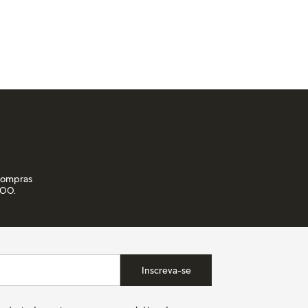
ADICIONAR AO CARRINHO
RINHO
 compras
,00.
Inscreva-se