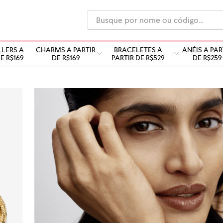
Busque por nome ou código...
LLERS A
CHARMS A PARTIR
BRACELETES A
ANÉIS A PAR
E R$169
DE R$169
PARTIR DE R$529
DE R$259