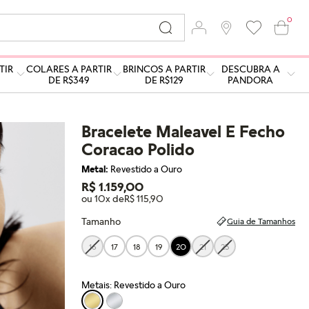
0
TIR
COLARES A PARTIR
BRINCOS A PARTIR
DESCUBRA A
DE R$349
DE R$129
PANDORA
Bracelete Maleavel E Fecho
Coracao Polido
Metal:
Revestido a Ouro
R$ 1.159,00
ou 10x de
R$ 115,90
Tamanho
Guia de Tamanhos
16
17
18
19
20
21
23
Metais: Revestido a Ouro