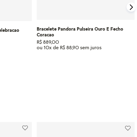
Bracelete Pandora Pulseira Ouro E Fecho
elebracao
Coracao
R$
889
,
00
ou
10
x de
R$
88
,
90
Tamanho
17
19
CM
CM
RINHO
ADICIONAR AO CARRINHO