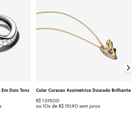
e Em Dois Tons
Colar Coracao Assimetrico Dourado Brilhante
R$
1
.
519
,
00
ou
10
x de
R$
151
,
90