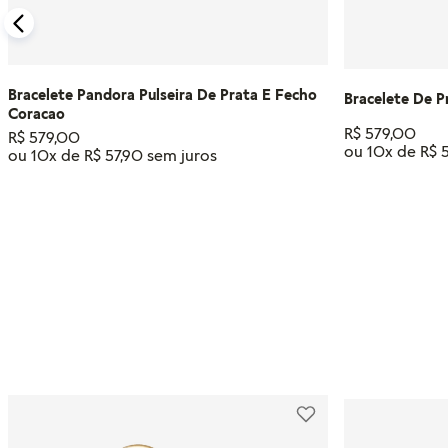
Bracelete Pandora Pulseira De Prata E Fecho
Bracelete De P
Coracao
R$
579
,
00
R$
579
,
00
ou
10
x de
R$
ou
10
x de
R$
57
,
90
Tamanho
Tamanho
21
19
16
23
19
18
20
21
CM
CM
CM
CM
CM
CM
CM
CM
ADIC
ADICIONAR AO CARRINHO