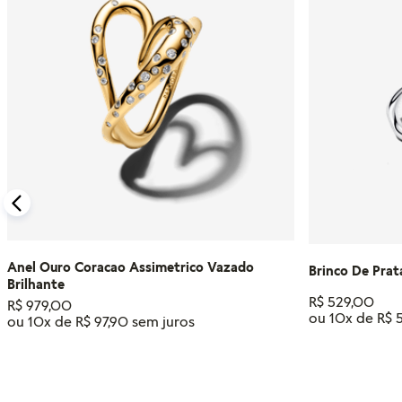
Anel Ouro Coracao Assimetrico Vazado
Brinco De Prat
Brilhante
R$
529
,
00
R$
979
,
00
ou
10
x de
R$
ou
10
x de
R$
97
,
90
Tamanho