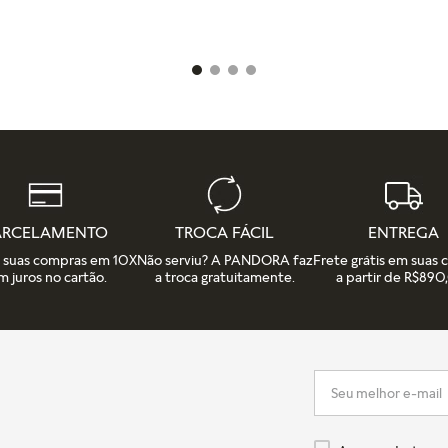
IONAR AO CARRINHO
ADICIONAR AO CAR
ARCELAMENTO
TROCA FÁCIL
ENTREGA
e suas compras em 10X
Não serviu? A PANDORA faz
Frete grátis em suas
m juros no cartão.
a troca gratuitamente.
a partir de R$890