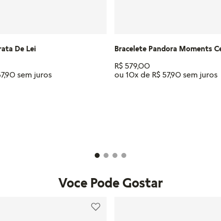
rata De Lei
Bracelete Pandora Moments C
R$
579
,
00
57
,
90
ou
10
x de
R$
57
,
90
Tamanho
18
17
23
20
21
16
18
17
20
19
CM
CM
CM
CM
CM
CM
CM
CM
CM
CM
IONAR AO CARRINHO
ADICIONAR AO CAR
Voce Pode Gostar