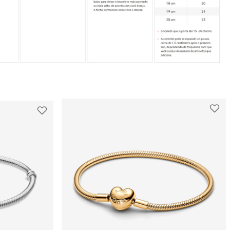
dentro das condições estabelecidas, enviará
Compras realizadas nas lojas físicas podem
um item substituto. O produto de reposição
ser trocadas no prazo de até 30 dias, desde
mantém a garantia remanescente do item
que os produtos estejam sem uso, na
original, sem prorrogação do prazo.
embalagem original e acompanhados da nota
fiscal. A troca só pode ser feita na mesma loja
Importante destacar que a Pandora não
onde a compra foi realizada.
realiza reparos nem oferece reembolso para
produtos com defeito.
Além disso, a Pandora oferece parcelamento
em até 10 vezes sem juros e um processo de
Para compras feitas no e-commerce oficial, o
troca gratuito para produtos que não
certificado de garantia é enviado
serviram.
automaticamente para o e-mail cadastrado
logo após o faturamento do pedido.
Para mais informações, visite nossa seção de
FAQ.
Caso tenha dúvidas ou precise de mais
informações sobre o processo de garantia,
consulte o atendimento ao cliente da
Pandora.
Saiba mais sobre as condições de garantia e
veja todos os detalhes na nossa seção de
FAQ.