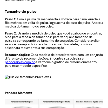
Além disso, a garantia não cobre danos decorrentes de
Em caso de defeito, tanto para compras online quanto em
Tamanho do pulso
acidentes, mau uso, abuso ou uso de acessórios de outras
lojas físicas, é necessário entrar em contato com o SAC da
marcas junto aos produtos Pandora. O uso de charms que não
Passo 1:
Com a palma da mão aberta e voltada para cima, enrole a
Pandora informando o número do pedido, fotos do produto e
sejam originais pode comprometer a durabilidade dos
fita métrica em volta do pulso, logo acima do osso do pulso. Anote a
uma descrição do problema. Se for confirmado um defeito de
medida do tamanho do seu pulso.
braceletes, invalidando a garantia.
fabricação, o cliente poderá receber um reembolso para uma
Passo 2:
Usando a medida de pulso que você acabou de encontrar,
nova compra ou realizar a troca do produto dentro do prazo
Para acionar a garantia, o cliente deve seguir as instruções de
olhe para a tabela de tamanhos* para ver qual o tamanho da
de um ano, mediante avaliação técnica.
pulseira corresponde ao tamanho do seu pulso. Considere avaliar
devolução fornecidas pela Pandora. Após o recebimento do
se você planeja adicionar charms ao seu bracelete, pois isso
produto, a empresa analisará o defeito e, caso esteja dentro
adicionará movimento à sua composição.
Compras realizadas nas lojas físicas podem ser trocadas no
das condições estabelecidas, enviará um item substituto. O
prazo de até 30 dias, desde que os produtos estejam sem uso,
Recomendações:
Cada modelo de bracelete vem com um conjunto
produto de reposição mantém a garantia remanescente do
na embalagem original e acompanhados da nota fiscal. A
diferente de recomendações. Encontre sua pulseira em
item original, sem prorrogação do prazo.
pandorajoias.com.br
e verifique o gráfico de dimensionamento
troca só pode ser feita na mesma loja onde a compra foi
para esse modelo específico.
realizada.
Importante destacar que a Pandora não realiza reparos nem
oferece reembolso para produtos com defeito.
Além disso, a Pandora oferece parcelamento em até 10 vezes
sem juros e um processo de troca gratuito para produtos que
Para compras feitas no e-commerce oficial, o certificado de
não serviram.
garantia é enviado automaticamente para o e-mail
Pandora Moments
cadastrado logo após o faturamento do pedido.
Para mais informações, visite nossa seção de FAQ.
Caso tenha dúvidas ou precise de mais informações sobre o