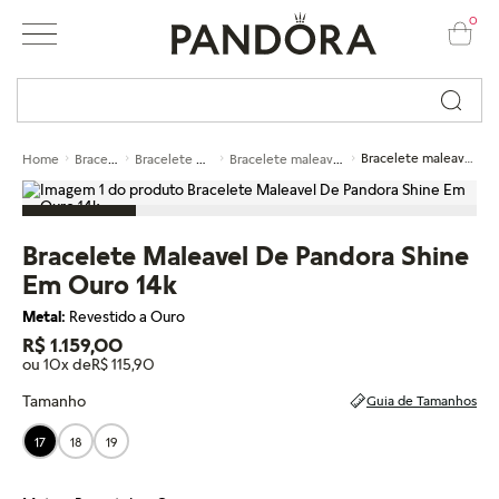
0
Busque por nome ou código...
Braceletes
Bracelete maleavel
Bracelete maleavel em ouro
Bracelete maleavel de pandora shine em ouro 14k
Home
Bracelete Maleavel De Pandora Shine
Em Ouro 14k
Metal:
Revestido a Ouro
R$ 1.159,00
ou 10x de
R$ 115,90
Tamanho
Guia de Tamanhos
17
18
19