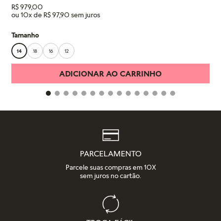
R$
979
,
00
ou
10
x de
R$
97
,
90
Tamanho
14
18
16
12
ADICIONAR AO CARRINHO
PARCELAMENTO
Parcele suas compras em 10X
sem juros no cartão.