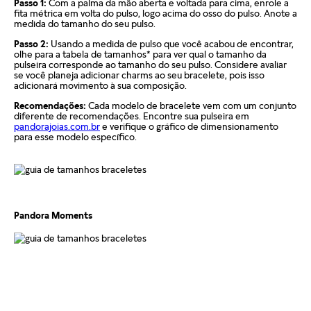
Passo 1:
Com a palma da mão aberta e voltada para cima, enrole a
Pandora informando o número do pedido, fotos do produto e
sejam originais pode comprometer a durabilidade dos
fita métrica em volta do pulso, logo acima do osso do pulso. Anote a
uma descrição do problema. Se for confirmado um defeito de
medida do tamanho do seu pulso.
braceletes, invalidando a garantia.
fabricação, o cliente poderá receber um reembolso para uma
Passo 2:
Usando a medida de pulso que você acabou de encontrar,
nova compra ou realizar a troca do produto dentro do prazo
Para acionar a garantia, o cliente deve seguir as instruções de
olhe para a tabela de tamanhos* para ver qual o tamanho da
de um ano, mediante avaliação técnica.
pulseira corresponde ao tamanho do seu pulso. Considere avaliar
devolução fornecidas pela Pandora. Após o recebimento do
se você planeja adicionar charms ao seu bracelete, pois isso
produto, a empresa analisará o defeito e, caso esteja dentro
adicionará movimento à sua composição.
Compras realizadas nas lojas físicas podem ser trocadas no
das condições estabelecidas, enviará um item substituto. O
prazo de até 30 dias, desde que os produtos estejam sem uso,
Recomendações:
Cada modelo de bracelete vem com um conjunto
produto de reposição mantém a garantia remanescente do
na embalagem original e acompanhados da nota fiscal. A
diferente de recomendações. Encontre sua pulseira em
item original, sem prorrogação do prazo.
pandorajoias.com.br
e verifique o gráfico de dimensionamento
troca só pode ser feita na mesma loja onde a compra foi
para esse modelo específico.
realizada.
Importante destacar que a Pandora não realiza reparos nem
oferece reembolso para produtos com defeito.
Além disso, a Pandora oferece parcelamento em até 10 vezes
sem juros e um processo de troca gratuito para produtos que
Para compras feitas no e-commerce oficial, o certificado de
não serviram.
garantia é enviado automaticamente para o e-mail
Pandora Moments
cadastrado logo após o faturamento do pedido.
Para mais informações, visite nossa seção de FAQ.
Caso tenha dúvidas ou precise de mais informações sobre o
processo de garantia, consulte o atendimento ao cliente da
Pandora.
Saiba mais sobre as condições de garantia e veja todos os