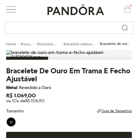
0
Busque por nome ou código...
Braceletes
Bracelete maleavel
Bracelete maleavel em ouro
Bracelete de ouro em trama e fecho ajustável
Home
Bracelete De Ouro Em Trama E Fecho
Ajustável
Metal:
Revestido a Ouro
R$ 1.069,00
ou 10x de
R$ 106,90
Tamanho
Guia de Tamanhos
17