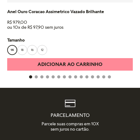
Anel Ouro Coracao Assimetrico Vazado Brilhante
R$
979
,
00
ou
10
x de
R$
97
,
90
Tamanho
14
18
16
12
ADICIONAR AO CARRINHO
PARCELAMENTO
Parcele suas compras em 10X
sem juros no cartão.