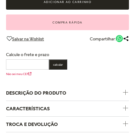
ADICIONAR AO CARRINHO
COMPRA RÁPIDA
Compartilhar:
Calcule o frete e prazo
calcular
Não sei meu CEP
DESCRIÇÃO DO PRODUTO
CARACTERÍSTICAS
Código do Produto
563580C01
TROCA E DEVOLUÇÃO
Coleção
Pandora Moments