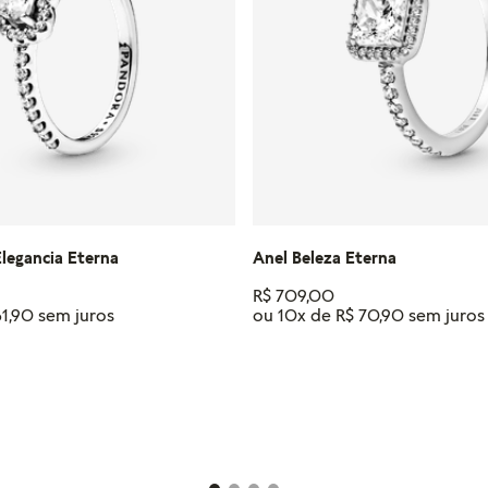
legancia Eterna
Anel Beleza Eterna
R$
709
,
00
61
,
90
ou
10
x de
R$
70
,
90
Tamanho
12
14
18
22
12
14
16
18
20
22
10
IONAR AO CARRINHO
ADICIONAR AO CAR