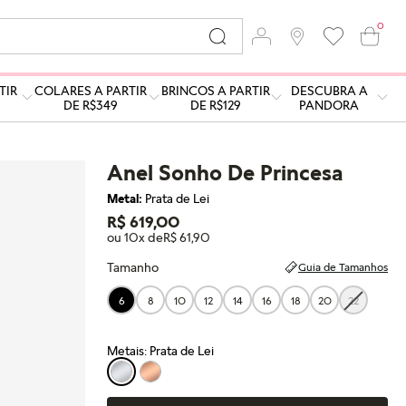
0
TIR
COLARES A PARTIR
BRINCOS A PARTIR
DESCUBRA A
DE R$349
DE R$129
PANDORA
Anel Sonho De Princesa
Metal:
Prata de Lei
R$ 619,00
ou 10x de
R$ 61,90
Tamanho
Guia de Tamanhos
6
8
10
12
14
16
18
20
22
Metais: Prata de Lei