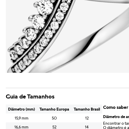
Guia de Tamanhos
Como saber
Diâmetro (mm)
Tamanho Europa
Tamanho Brasil
Diâmetro de a
15,9 mm
50
12
Encontrar o t
16,6 mm
52
14
O diâmetro é a