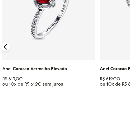
Anel Coracao Vermelho Elevado
Anel Coracao E
R$
619
,
00
R$
619
,
00
ou
10
x de
R$
61
,
90
ou
10
x de
R$
Tamanho
Tamanho
12
20
22
14
16
18
16
20
10
ADICIONAR AO CARRINHO
ADIC