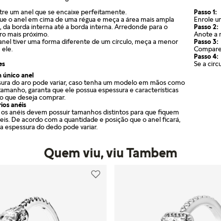
re um anel que se encaixe perfeitamente.
Passo 1:
ue o anel em cima de uma régua e meça a área mais ampla
Enrole u
, da borda interna até a borda interna. Arredonde para o
Passo 2:
iro mais próximo.
Anote a 
 anel tiver uma forma diferente de um círculo, meça a menor
Passo 3:
 ele.
Compare 
Passo 4:
es
Se a cir
 único anel
ura do aro pode variar, caso tenha um modelo em mãos como
tamanho, garanta que ele possua espessura e características
o que deseja comprar.
ios anéis
os anéis devem possuir tamanhos distintos para que fiquem
eis. De acordo com a quantidade e posição que o anel ficará,
a espessura do dedo pode variar.
Quem viu, viu Tambem