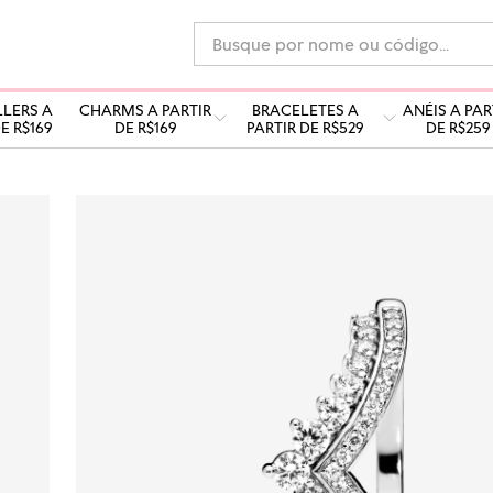
Busque por nome ou código...
LLERS A
CHARMS A PARTIR
BRACELETES A
ANÉIS A PAR
E R$169
DE R$169
PARTIR DE R$529
DE R$259