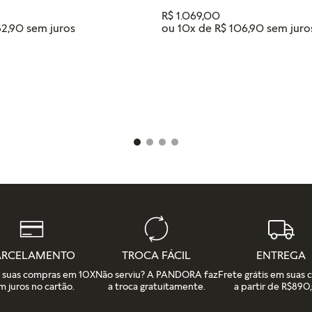
R$
1
.
069
,
00
ou
10
x de
R$
106
,
90
52
,
90
Tamanho
18
16
14
12
IONAR AO CARRINHO
ADICIONAR AO CAR
ARCELAMENTO
TROCA FÁCIL
ENTREGA
e suas compras em 10X
Não serviu? A PANDORA faz
Frete grátis em suas
m juros no cartão.
a troca gratuitamente.
a partir de R$890