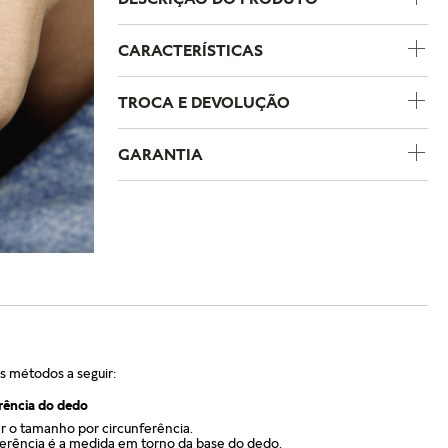
CARACTERÍSTICAS
Código do Produto
197736CZ
TROCA E DEVOLUÇÃO
Metal
Prata de Lei
GARANTIA
Pedras
Zircônia cúbica
A política de trocas e devoluções da Pandora
foi criada para garantir uma experiência de
compra segura e sem complicações. Se você
A Pandora oferece garantia de um ano para
comprou um produto pelo e-commerce e
todos os produtos adquiridos em lojas físicas
deseja trocar o tamanho, pode fazê-lo em
oficiais e no e-commerce da marca. Essa
qualquer loja física própria da marca no
garantia cobre defeitos de fabricação e
estado de São Paulo. Já as trocas por outro
materiais, desde que o item seja utilizado de
modelo devem ser feitas diretamente pelo
acordo com o uso ordinário do consumidor.
site. Para que a troca seja aceita, o item
Caso um problema seja identificado dentro
precisa estar sem uso, na embalagem original
desse período, a Pandora realizará a
e acompanhado da nota fiscal, cupom de
os métodos a seguir:
substituição do produto por um novo, sem
troca e garantia. O prazo para solicitação é de
custo adicional, desde que o item defeituoso
rência do dedo
até 7 dias após o recebimento do pedido. É
seja devolvido conforme as orientações da
r o tamanho por circunferência.
importante lembrar que produtos adquiridos
ferência é a medida em torno da base do dedo.
empresa.