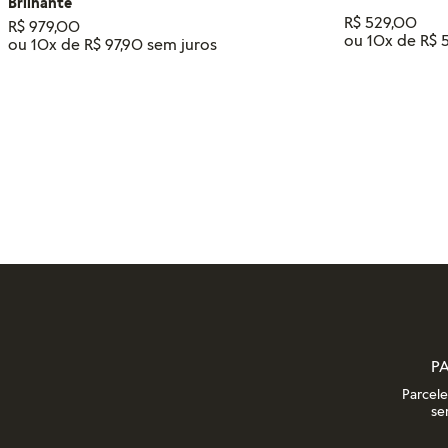
Brilhante
R$
529
,
00
R$
979
,
00
ou
10
x de
R$
ou
10
x de
R$
97
,
90
Tamanho
14
18
16
12
ADIC
ADICIONAR AO CARRINHO
P
Parcel
se