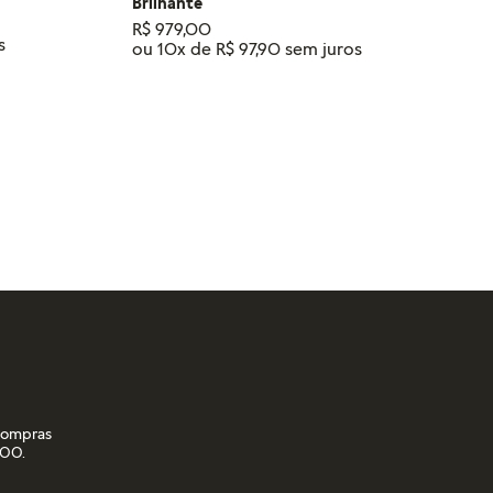
Brilhante
R$
979
,
00
ou
10
x de
R$
97
,
90
RINHO
ADICIONAR AO CARRINHO
 compras
,00.