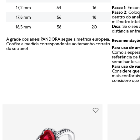
Passo 1:
Encont
17,2 mm
54
16
Passo 2:
Coloq
dentro do anel
17,8 mm
56
18
milímetro inte
Dica:
Se o seu
18,5 mm
58
20
distância entre
A grade dos anéis PANDORA segue a métrica européia.
Recomendaçõ
Confira a medida correspondente ao tamanho correto
Para uso de um
do seu anel.
Como a espess
referência de 
semelhantes a
Para uso de vár
Considere que 
mais confortáv
considere que 