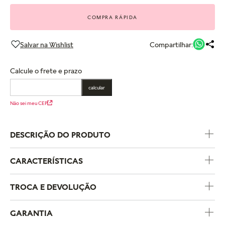
COMPRA RÁPIDA
Compartilhar:
Calcule o frete e prazo
calcular
Não sei meu CEP
DESCRIÇÃO DO PRODUTO
CARACTERÍSTICAS
Código do Produto
190052C01
TROCA E DEVOLUÇÃO
Coleção
Pandora Timeless
GARANTIA
Temas
Solitários
A política de trocas e devoluções da Pandora foi criada para