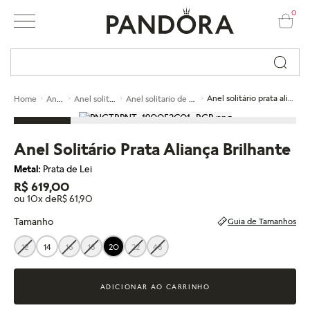
0
Busque por nome ou código...
Anéis
Anel solitário
Anel solitario de prata
Anel solitário prata aliança brilhante
Home
Anel Solitário Prata Aliança Brilhante
Metal:
Prata de Lei
R$ 619,00
ou 10x de
R$ 61,90
Tamanho
Guia de Tamanhos
12
14
16
18
20
22
48
ADICIONAR AO CARRINHO