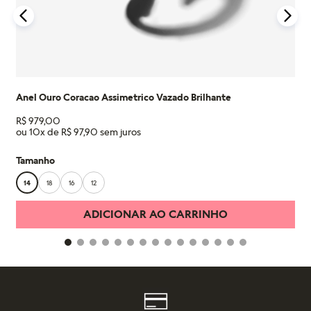
Anel Ouro Coracao Assimetrico Vazado Brilhante
R$
979
,
00
ou
10
x de
R$
97
,
90
Tamanho
14
18
16
12
ADICIONAR AO CARRINHO