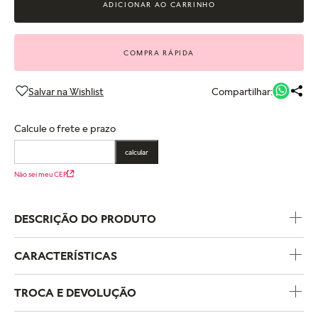
ADICIONAR AO CARRINHO
COMPRA RÁPIDA
Compartilhar:
Calcule o frete e prazo
calcular
Não sei meu CEP
DESCRIÇÃO DO PRODUTO
CARACTERÍSTICAS
Código do Produto
164675C01
TROCA E DEVOLUÇÃO
Coleção
Pandora Essence