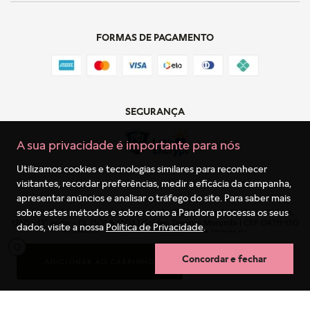
FORMAS DE PAGAMENTO
SEGURANÇA
A sua privacidade é importante para nós
Utilizamos cookies e tecnologias similares para reconhecer
visitantes, recordar preferências, medir a eficácia da campanha,
apresentar anúncios e analisar o tráfego do site. Para saber mais
sobre estes métodos e sobre como a Pandora processa os seus
Pandora Do Brasil Comércio E Importação LTDA | Avenida Dr Chucri Zaidan,
1240 - 13º andar - Cj. 1301 & 1303 | Golden Tower – Morumbi | CEP 04711-130
dados, visite a nossa
Política de Privacidade
.
São Paulo – SP | Brazil | CNPJ: 11.023.174/0001-96
0
Concordar e fechar
ADICIONAR AO CARRINHO
COMPRA RÁPIDA
Termos mais buscados