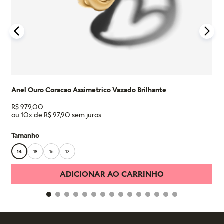
detalhes na nossa seção de FAQ.
Anel Ouro Coracao Assimetrico Vazado Brilhante
R$
979
,
00
ou
10
x de
R$
97
,
90
Tamanho
14
18
16
12
ADICIONAR AO CARRINHO