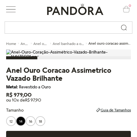
0
Busque por nome ou código...
Anéis
Anel ouro
Anel banhado a ouro
Anel ouro coracao assimetrico vazado brilhante
Home
Anel Ouro Coracao Assimetrico
Vazado Brilhante
Metal:
Revestido a Ouro
R$ 979,00
ou 10x de
R$ 97,90
Tamanho
Guia de Tamanhos
12
14
16
18