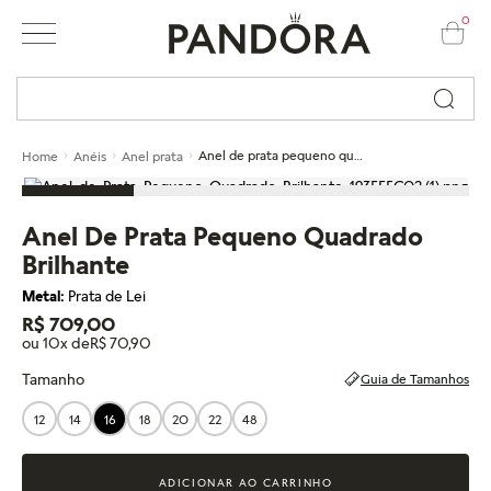
0
Busque por nome ou código...
Anel de prata pequeno quadrado brilhante
Home
Anéis
Anel prata
Anel De Prata Pequeno Quadrado
Brilhante
Metal:
Prata de Lei
R$ 709,00
ou 10x de
R$ 70,90
Tamanho
Guia de Tamanhos
12
14
16
18
20
22
48
ADICIONAR AO CARRINHO