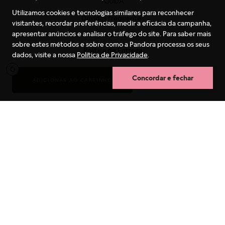
AJUDA
Utilizamos cookies e tecnologias similares para reconhecer
Dúvidas frequentes
visitantes, recordar preferências, medir a eficácia da campanha,
apresentar anúncios e analisar o tráfego do site. Para saber mais
Sobre os Pedidos
sobre estes métodos e sobre como a Pandora processa os seus
Política de Entrega
dados, visite a nossa
Política de Privacidade
.
Trocas e Devoluções
0
Concordar e fechar
ADICIONAR AO CARRINHO
COMPRA RÁPIDA
Guia de tamanhos
Garantia
Termos mais buscados
Cuidados com as Joias
1
º
berloques
Fale conosco
2
º
pulseira
3
º
charms
SOBRE NÓS
4
º
anel prata
Conheça a PANDORA
5
º
aliança
Trabalhe conosco
6
º
anel noivado
Nossas lojas
7
º
coração
Politica de privacidade