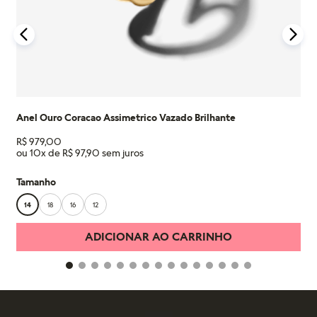
Anel Ouro Coracao Assimetrico Vazado Brilhante
R$
979
,
00
ou
10
x de
R$
97
,
90
Tamanho
14
18
16
12
ADICIONAR AO CARRINHO