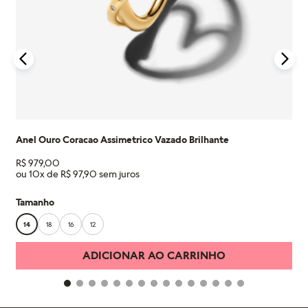
Saiba mais sobre as condições de garantia e veja todos os
detalhes na nossa seção de FAQ.
Anel Ouro Coracao Assimetrico Vazado Brilhante
R$
979
,
00
ou
10
x de
R$
97
,
90
Tamanho
14
18
16
12
ADICIONAR AO CARRINHO