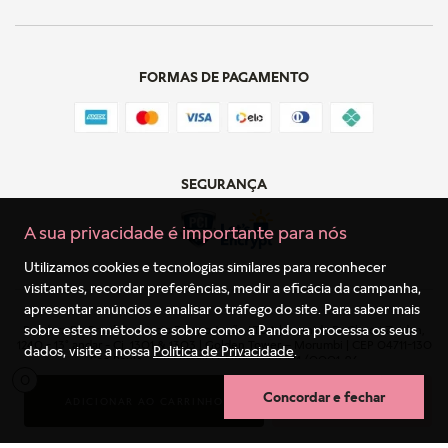
FORMAS DE PAGAMENTO
SEGURANÇA
A sua privacidade é importante para nós
Utilizamos cookies e tecnologias similares para reconhecer
visitantes, recordar preferências, medir a eficácia da campanha,
apresentar anúncios e analisar o tráfego do site. Para saber mais
sobre estes métodos e sobre como a Pandora processa os seus
Pandora Do Brasil Comércio E Importação LTDA | Avenida Dr Chucri Zaidan,
1240 - 13º andar - Cj. 1301 & 1303 | Golden Tower – Morumbi | CEP 04711-130
dados, visite a nossa
Política de Privacidade
.
São Paulo – SP | Brazil | CNPJ: 11.023.174/0001-96
0
Concordar e fechar
ADICIONAR AO CARRINHO
COMPRA RÁPIDA