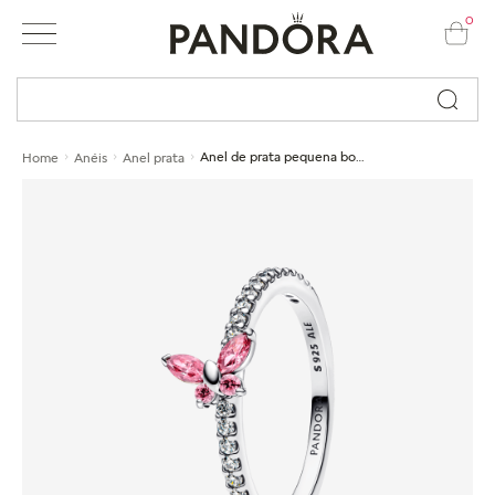
0
Busque por nome ou código...
Anel de prata pequena borboleta rosa brilhante
Home
Anéis
Anel prata