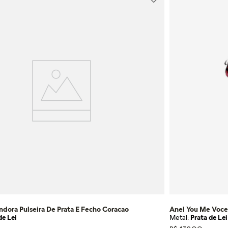
ndora Pulseira De Prata E Fecho Coracao
Anel You Me Voce
de Lei
Metal:
Prata de Lei