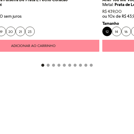
i
Metal:
Prata de L
R$
439
,
00
0
ou
10
x de
R$
43
,
Tamanho
19
20
21
23
12
14
16
ADICIONAR AO CARRINHO