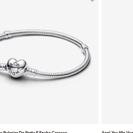
a Pulseira De Prata E Fecho Coracao
Anel You Me Voc