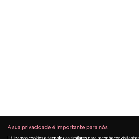
Termos mais buscados
1
º
berloques
2
º
pulseira
3
º
charms
4
º
anel prata
5
º
aliança
6
º
anel noivado
7
º
coração
8
º
marvel
9
º
anel coração
10
º
anel disney
A sua privacidade é importante para nós
Utilizamos cookies e tecnologias similares para reconhecer visitantes