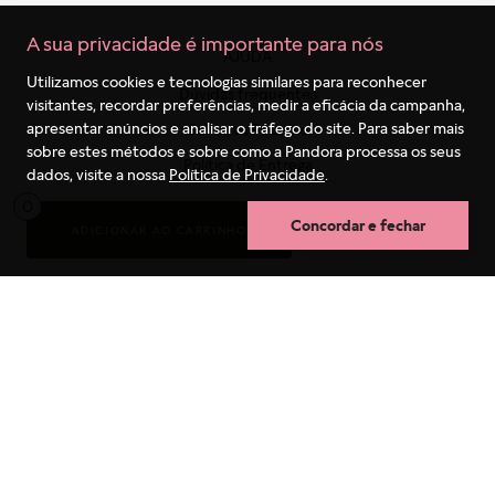
A sua privacidade é importante para nós
AJUDA
Utilizamos cookies e tecnologias similares para reconhecer
Dúvidas frequentes
visitantes, recordar preferências, medir a eficácia da campanha,
apresentar anúncios e analisar o tráfego do site. Para saber mais
Sobre os Pedidos
sobre estes métodos e sobre como a Pandora processa os seus
Política de Entrega
dados, visite a nossa
Política de Privacidade
.
Trocas e Devoluções
0
Concordar e fechar
ADICIONAR AO CARRINHO
COMPRA RÁPIDA
Guia de tamanhos
Garantia
Termos mais buscados
Cuidados com as Joias
1
º
berloques
Fale conosco
2
º
pulseira
3
º
charms
SOBRE NÓS
4
º
anel prata
Conheça a PANDORA
5
º
aliança
Trabalhe conosco