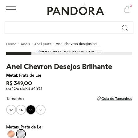
0
Busque por nome ou código...
Anel chevron desejos brilhante
Home
Anéis
Anel prata
Anel Chevron Desejos Brilhante
Metal:
Prata de Lei
R$ 349,00
ou 10x de
R$ 34,90
Tamanho
Guia de Tamanhos
12
14
16
18
Metais: Prata de Lei