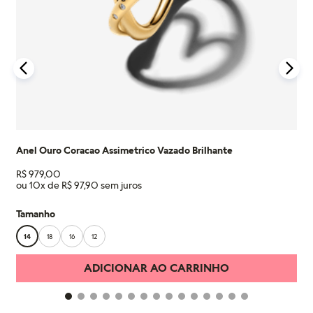
Saiba mais sobre as condições de garantia e veja todos os
detalhes na nossa seção de FAQ.
Anel Ouro Coracao Assimetrico Vazado Brilhante
R$
979
,
00
ou
10
x de
R$
97
,
90
Tamanho
14
18
16
12
ADICIONAR AO CARRINHO