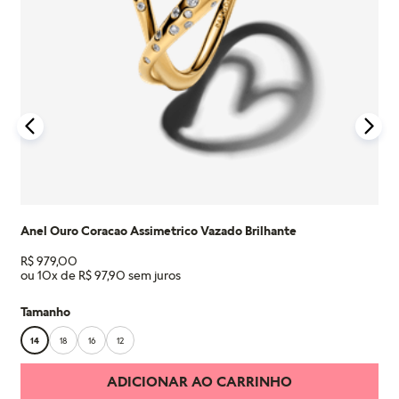
Saiba mais sobre as condições de garantia e veja todos os
detalhes na nossa seção de FAQ.
Anel Ouro Coracao Assimetrico Vazado Brilhante
R$
979
,
00
ou
10
x de
R$
97
,
90
Tamanho
14
18
16
12
ADICIONAR AO CARRINHO