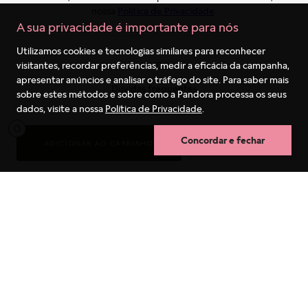
nossa
Política de Privacidade
.
A sua privacidade é importante para nós
Utilizamos cookies e tecnologias similares para reconhecer
visitantes, recordar preferências, medir a eficácia da campanha,
AJUDA
apresentar anúncios e analisar o tráfego do site. Para saber mais
Dúvidas frequentes
sobre estes métodos e sobre como a Pandora processa os seus
dados, visite a nossa
Política de Privacidade
.
Sobre os Pedidos
0
Política de Entrega
Concordar e fechar
ADICIONAR AO CARRINHO
COMPRA RÁPIDA
Trocas e Devoluções
Guia de tamanhos
Termos mais buscados
Garantia
1
º
berloques
Cuidados com as Joias
2
º
pulseira
Fale conosco
3
º
charms
4
º
anel prata
SOBRE NÓS
5
º
aliança
Conheça a PANDORA