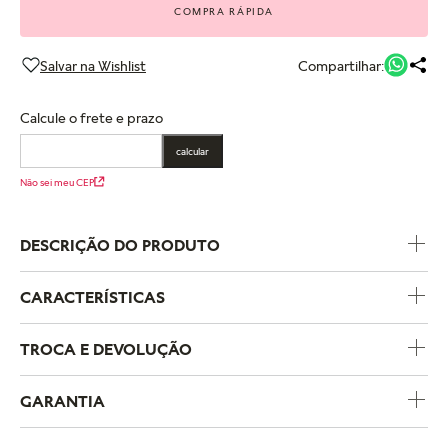
COMPRA RÁPIDA
Compartilhar:
Calcule o frete e prazo
calcular
Não sei meu CEP
DESCRIÇÃO DO PRODUTO
CARACTERÍSTICAS
Código do Produto
187083NPR
TROCA E DEVOLUÇÃO
Temas
Flores e Natureza
GARANTIA
Pedras
Zircônia
A política de trocas e devoluções da Pandora foi criada para
garantir uma experiência de compra segura e sem