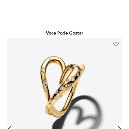
nova compra ou realizar a troca do produto dentro do prazo
Para acionar a garantia, o cliente deve seguir as instruções de
de um ano, mediante avaliação técnica.
devolução fornecidas pela Pandora. Após o recebimento do
produto, a empresa analisará o defeito e, caso esteja dentro
Compras realizadas nas lojas físicas podem ser trocadas no
das condições estabelecidas, enviará um item substituto. O
prazo de até 30 dias, desde que os produtos estejam sem uso,
produto de reposição mantém a garantia remanescente do
na embalagem original e acompanhados da nota fiscal. A
Voce Pode Gostar
item original, sem prorrogação do prazo.
troca só pode ser feita na mesma loja onde a compra foi
realizada.
Importante destacar que a Pandora não realiza reparos nem
oferece reembolso para produtos com defeito.
Além disso, a Pandora oferece parcelamento em até 10 vezes
sem juros e um processo de troca gratuito para produtos que
Para compras feitas no e-commerce oficial, o certificado de
não serviram.
garantia é enviado automaticamente para o e-mail
cadastrado logo após o faturamento do pedido.
Para mais informações, visite nossa seção de FAQ.
Caso tenha dúvidas ou precise de mais informações sobre o
processo de garantia, consulte o atendimento ao cliente da
Pandora.
Saiba mais sobre as condições de garantia e veja todos os
detalhes na nossa seção de FAQ.