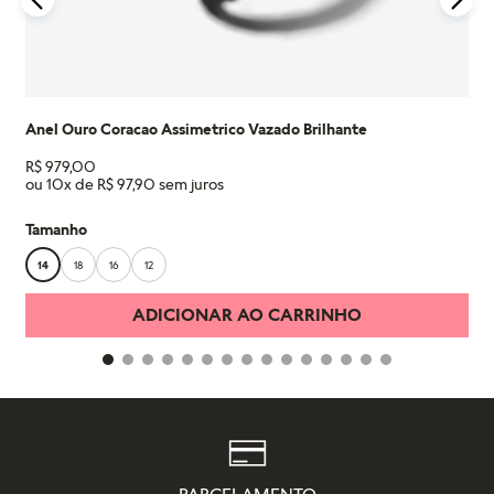
Anel Ouro Coracao Assimetrico Vazado Brilhante
R$
979
,
00
ou
10
x de
R$
97
,
90
Tamanho
14
18
16
12
ADICIONAR AO CARRINHO