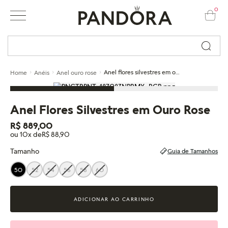
0
Busque por nome ou código...
Anel flores silvestres em ouro rose
Home
Anéis
Anel ouro rose
Anel Flores Silvestres em Ouro Rose
R$ 889,00
ou 10x de
R$ 88,90
Tamanho
Guia de Tamanhos
50
52
54
56
58
60
ADICIONAR AO CARRINHO