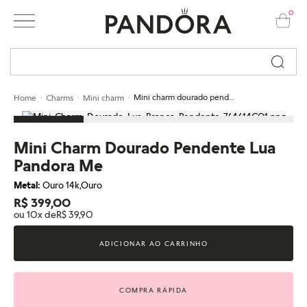
0
Busque por nome ou código...
Mini charm dourado pendente lua pandora me
Home
Charms
Mini charm
Mini Charm Dourado Pendente Lua
Pandora Me
Metal:
Ouro 14k,Ouro
R$ 399,00
ou 10x de
R$ 39,90
ADICIONAR AO CARRINHO
COMPRA RÁPIDA