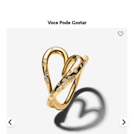
adquiridos em lojas físicas oficiais e no e-commerce da
qualquer loja física própria da marca no estado de São Paulo.
marca. Essa garantia cobre defeitos de fabricação e materiais,
Já as trocas por outro modelo devem ser feitas diretamente
desde que o item seja utilizado de acordo com o uso ordinário
pelo site. Para que a troca seja aceita, o item precisa estar
do consumidor. Caso um problema seja identificado dentro
Voce Pode Gostar
sem uso, na embalagem original e acompanhado da nota
desse período, a Pandora realizará a substituição do produto
fiscal, cupom de troca e garantia. O prazo para solicitação é
por um novo, sem custo adicional, desde que o item
de até 7 dias após o recebimento do pedido. É importante
defeituoso seja devolvido conforme as orientações da
lembrar que produtos adquiridos em promoções ou na seção
empresa.
"Última Chance" não são elegíveis para troca ou reembolso.
A garantia é exclusiva para produtos fabricados e
Se houver arrependimento da compra realizada no site, é
comercializados pela Pandora em canais oficiais. A empresa
possível solicitar a devolução dentro de sete dias corridos
não se responsabiliza por produtos adquiridos em lojas não
após o recebimento. O produto deve ser enviado em perfeito
autorizadas, pois não pode garantir sua autenticidade nem os
estado, com a embalagem original e todos os acessórios
processos de controle de qualidade adotados por terceiros.
incluídos, como brindes promocionais.
Além disso, a garantia não cobre danos decorrentes de
Em caso de defeito, tanto para compras online quanto em
acidentes, mau uso, abuso ou uso de acessórios de outras
lojas físicas, é necessário entrar em contato com o SAC da
marcas junto aos produtos Pandora. O uso de charms que não
Pandora informando o número do pedido, fotos do produto e
sejam originais pode comprometer a durabilidade dos
uma descrição do problema. Se for confirmado um defeito de
braceletes, invalidando a garantia.
fabricação, o cliente poderá receber um reembolso para uma
nova compra ou realizar a troca do produto dentro do prazo
Para acionar a garantia, o cliente deve seguir as instruções de
de um ano, mediante avaliação técnica.
devolução fornecidas pela Pandora. Após o recebimento do