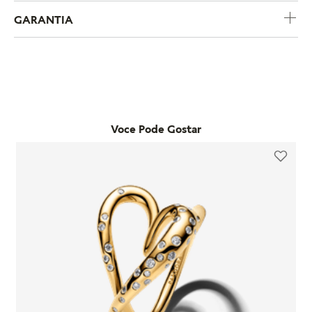
COMPRE POR CATEGORIA
CHARMS
BRACELETES
COLARE
Nossos
Best Sellers