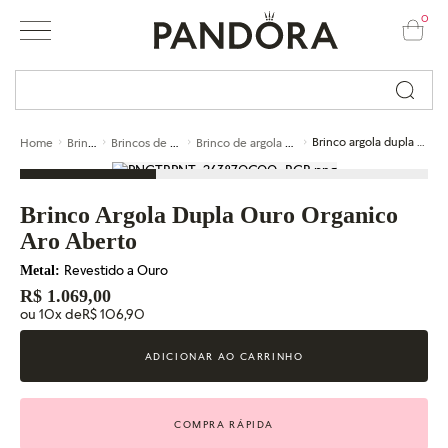
0
Busque por nome ou código...
Brincos
Brincos de argola
Brinco de argola de ouro
Brinco argola dupla ouro organico aro aberto
Home
Brinco Argola Dupla Ouro Organico
Aro Aberto
Revestido a Ouro
Metal:
R$ 1.069,00
ou 10x de
R$ 106,90
ADICIONAR AO CARRINHO
COMPRA RÁPIDA