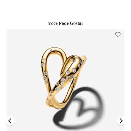
adquiridos em lojas físicas oficiais e no e-commerce da
qualquer loja física própria da marca no estado de São Paulo.
marca. Essa garantia cobre defeitos de fabricação e materiais,
Já as trocas por outro modelo devem ser feitas diretamente
desde que o item seja utilizado de acordo com o uso ordinário
pelo site. Para que a troca seja aceita, o item precisa estar
do consumidor. Caso um problema seja identificado dentro
sem uso, na embalagem original e acompanhado da nota
Voce Pode Gostar
desse período, a Pandora realizará a substituição do produto
fiscal, cupom de troca e garantia. O prazo para solicitação é
por um novo, sem custo adicional, desde que o item
de até 7 dias após o recebimento do pedido. É importante
defeituoso seja devolvido conforme as orientações da
lembrar que produtos adquiridos em promoções ou na seção
empresa.
"Última Chance" não são elegíveis para troca ou reembolso.
A garantia é exclusiva para produtos fabricados e
Se houver arrependimento da compra realizada no site, é
comercializados pela Pandora em canais oficiais. A empresa
possível solicitar a devolução dentro de sete dias corridos
não se responsabiliza por produtos adquiridos em lojas não
após o recebimento. O produto deve ser enviado em perfeito
autorizadas, pois não pode garantir sua autenticidade nem os
estado, com a embalagem original e todos os acessórios
processos de controle de qualidade adotados por terceiros.
incluídos, como brindes promocionais.
Além disso, a garantia não cobre danos decorrentes de
Em caso de defeito, tanto para compras online quanto em
acidentes, mau uso, abuso ou uso de acessórios de outras
lojas físicas, é necessário entrar em contato com o SAC da
marcas junto aos produtos Pandora. O uso de charms que não
Pandora informando o número do pedido, fotos do produto e
sejam originais pode comprometer a durabilidade dos
uma descrição do problema. Se for confirmado um defeito de
braceletes, invalidando a garantia.
fabricação, o cliente poderá receber um reembolso para uma
nova compra ou realizar a troca do produto dentro do prazo
Para acionar a garantia, o cliente deve seguir as instruções de
de um ano, mediante avaliação técnica.