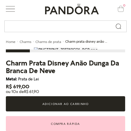
0
Busque por nome ou código...
Charm prata disney anão dunga da branca de neve
Home
Charms
Charms de prata
Charm Prata Disney Anão Dunga Da
Branca De Neve
Metal:
Prata de Lei
R$ 619,00
ou 10x de
R$ 61,90
ADICIONAR AO CARRINHO
COMPRA RÁPIDA