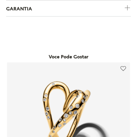
COMPRE POR CATEGORIA
CHARMS
BRACELETES
COLARE
Nossos
Best Sellers