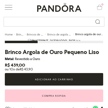
0
Busque por nome ou código...
Brincos
Brincos de argola
Brinco de argola de ouro
Brinco argola de ouro pequeno liso
Home
Brinco Argola de Ouro Pequeno Liso
Metal:
Revestido a Ouro
R$ 439,00
ou 10x de
R$ 43,90
ADICIONAR AO CARRINHO
COMPRA RÁPIDA