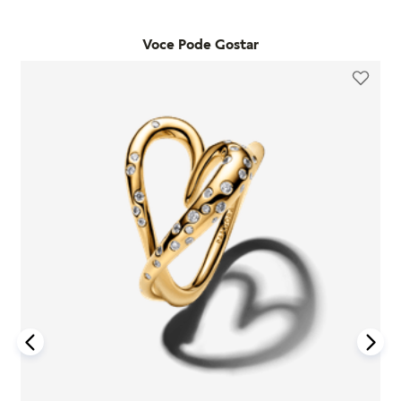
Já as trocas por outro modelo devem ser feitas diretamente
desde que o item seja utilizado de acordo com o uso ordinário
pelo site. Para que a troca seja aceita, o item precisa estar
do consumidor. Caso um problema seja identificado dentro
Voce Pode Gostar
sem uso, na embalagem original e acompanhado da nota
desse período, a Pandora realizará a substituição do produto
fiscal, cupom de troca e garantia. O prazo para solicitação é
por um novo, sem custo adicional, desde que o item
de até 7 dias após o recebimento do pedido. É importante
defeituoso seja devolvido conforme as orientações da
lembrar que produtos adquiridos em promoções ou na seção
empresa.
"Última Chance" não são elegíveis para troca ou reembolso.
A garantia é exclusiva para produtos fabricados e
Se houver arrependimento da compra realizada no site, é
comercializados pela Pandora em canais oficiais. A empresa
possível solicitar a devolução dentro de sete dias corridos
não se responsabiliza por produtos adquiridos em lojas não
após o recebimento. O produto deve ser enviado em perfeito
autorizadas, pois não pode garantir sua autenticidade nem os
estado, com a embalagem original e todos os acessórios
processos de controle de qualidade adotados por terceiros.
incluídos, como brindes promocionais.
Além disso, a garantia não cobre danos decorrentes de
Em caso de defeito, tanto para compras online quanto em
acidentes, mau uso, abuso ou uso de acessórios de outras
lojas físicas, é necessário entrar em contato com o SAC da
marcas junto aos produtos Pandora. O uso de charms que não
Pandora informando o número do pedido, fotos do produto e
sejam originais pode comprometer a durabilidade dos
uma descrição do problema. Se for confirmado um defeito de
braceletes, invalidando a garantia.
fabricação, o cliente poderá receber um reembolso para uma
nova compra ou realizar a troca do produto dentro do prazo
Para acionar a garantia, o cliente deve seguir as instruções de
de um ano, mediante avaliação técnica.
devolução fornecidas pela Pandora. Após o recebimento do
produto, a empresa analisará o defeito e, caso esteja dentro
Compras realizadas nas lojas físicas podem ser trocadas no