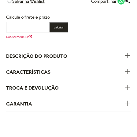
Compartilhar:
Calcule o frete e prazo
calcular
Não sei meu CEP
DESCRIÇÃO DO PRODUTO
CARACTERÍSTICAS
Código do Produto
263286C00
TROCA E DEVOLUÇÃO
Coleção
Pandora Essence
GARANTIA
Metal
Revestido a Ouro
A política de trocas e devoluções da Pandora foi criada para
garantir uma experiência de compra segura e sem
complicações. Se você comprou um produto pelo e-
A Pandora oferece garantia de um ano para todos os produtos
commerce e deseja trocar o tamanho, pode fazê-lo em
adquiridos em lojas físicas oficiais e no e-commerce da
qualquer loja física própria da marca no estado de São Paulo.
marca. Essa garantia cobre defeitos de fabricação e materiais,