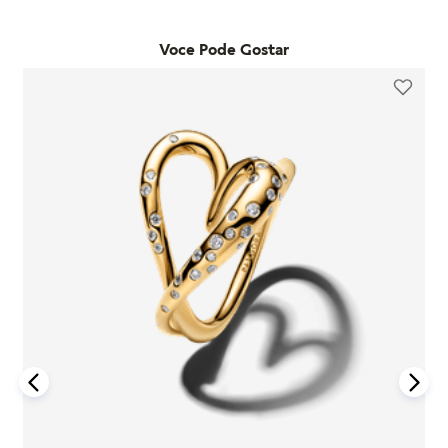
Já as trocas por outro modelo devem ser feitas diretamente
desde que o item seja utilizado de acordo com o uso ordinário
pelo site. Para que a troca seja aceita, o item precisa estar
do consumidor. Caso um problema seja identificado dentro
Voce Pode Gostar
sem uso, na embalagem original e acompanhado da nota
desse período, a Pandora realizará a substituição do produto
fiscal, cupom de troca e garantia. O prazo para solicitação é
por um novo, sem custo adicional, desde que o item
de até 7 dias após o recebimento do pedido. É importante
defeituoso seja devolvido conforme as orientações da
lembrar que produtos adquiridos em promoções ou na seção
empresa.
"Última Chance" não são elegíveis para troca ou reembolso.
A garantia é exclusiva para produtos fabricados e
Se houver arrependimento da compra realizada no site, é
comercializados pela Pandora em canais oficiais. A empresa
possível solicitar a devolução dentro de sete dias corridos
não se responsabiliza por produtos adquiridos em lojas não
após o recebimento. O produto deve ser enviado em perfeito
autorizadas, pois não pode garantir sua autenticidade nem os
estado, com a embalagem original e todos os acessórios
processos de controle de qualidade adotados por terceiros.
incluídos, como brindes promocionais.
Além disso, a garantia não cobre danos decorrentes de
Em caso de defeito, tanto para compras online quanto em
acidentes, mau uso, abuso ou uso de acessórios de outras
lojas físicas, é necessário entrar em contato com o SAC da
marcas junto aos produtos Pandora. O uso de charms que não
Pandora informando o número do pedido, fotos do produto e
sejam originais pode comprometer a durabilidade dos
uma descrição do problema. Se for confirmado um defeito de
braceletes, invalidando a garantia.
fabricação, o cliente poderá receber um reembolso para uma
nova compra ou realizar a troca do produto dentro do prazo
Para acionar a garantia, o cliente deve seguir as instruções de
de um ano, mediante avaliação técnica.
devolução fornecidas pela Pandora. Após o recebimento do
produto, a empresa analisará o defeito e, caso esteja dentro
Compras realizadas nas lojas físicas podem ser trocadas no