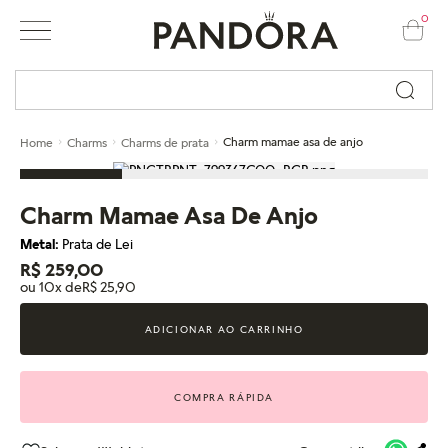
0
Busque por nome ou código...
Charm mamae asa de anjo
Home
Charms
Charms de prata
Charm Mamae Asa De Anjo
Metal:
Prata de Lei
R$ 259,00
ou 10x de
R$ 25,90
ADICIONAR AO CARRINHO
COMPRA RÁPIDA