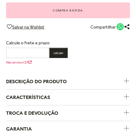
COMPRA RÁPIDA
Compartilhar:
Calcule o frete e prazo
calcular
Não sei meu CEP
DESCRIÇÃO DO PRODUTO
CARACTERÍSTICAS
Código do Produto
193740C01
TROCA E DEVOLUÇÃO
Metal
Prata de Lei
GARANTIA
Pedras
Zircônia cúbica
A política de trocas e devoluções da Pandora foi criada para