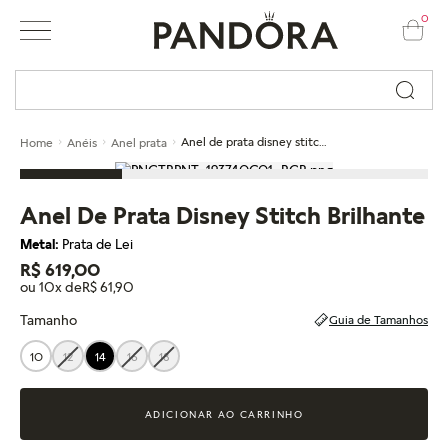
0
Busque por nome ou código...
Anel de prata disney stitch brilhante
Home
Anéis
Anel prata
Anel De Prata Disney Stitch Brilhante
Metal:
Prata de Lei
R$ 619,00
ou 10x de
R$ 61,90
Tamanho
Guia de Tamanhos
10
12
14
16
18
ADICIONAR AO CARRINHO