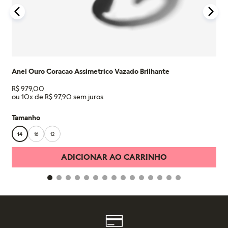
Anel Ouro Coracao Assimetrico Vazado Brilhante
R$
979
,
00
ou
10
x de
R$
97
,
90
Tamanho
14
16
12
ADICIONAR AO CARRINHO