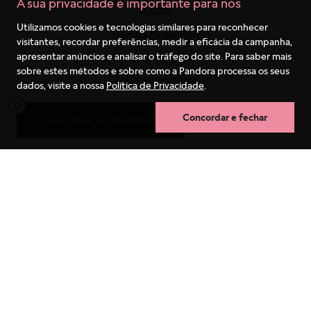
A sua privacidade é importante para nós
AJUDA
Utilizamos cookies e tecnologias similares para reconhecer
Dúvidas frequentes
visitantes, recordar preferências, medir a eficácia da campanha,
apresentar anúncios e analisar o tráfego do site. Para saber mais
Sobre os Pedidos
sobre estes métodos e sobre como a Pandora processa os seus
Política de Entrega
dados, visite a nossa
Política de Privacidade
.
Trocas e Devoluções
0
Concordar e fechar
ADICIONAR AO CARRINHO
COMPRA RÁPIDA
Guia de tamanhos
Garantia
Termos mais buscados
Cuidados com as Joias
1
º
berloques
Fale conosco
2
º
pulseira
3
º
charms
SOBRE NÓS
4
º
anel prata
Conheça a PANDORA
5
º
aliança
Trabalhe conosco
6
º
anel noivado
Nossas lojas
7
º
coração