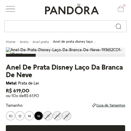
0
Busque por nome ou código...
Anel de prata disney laço da branca de neve
Home
Anéis
Anel prata
Anel De Prata Disney Laço Da Branca
De Neve
Metal:
Prata de Lei
R$ 619,00
ou 10x de
R$ 61,90
Tamanho
Guia de Tamanhos
10
12
14
16
18
20
22