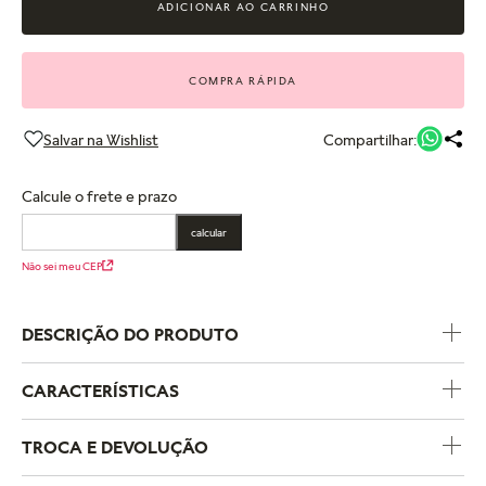
ADICIONAR AO CARRINHO
COMPRA RÁPIDA
Compartilhar:
Calcule o frete e prazo
calcular
Não sei meu CEP
DESCRIÇÃO DO PRODUTO
CARACTERÍSTICAS
Código do Produto
193652C01
TROCA E DEVOLUÇÃO
Coleção
Pandora Timeless