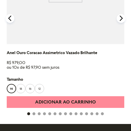
detalhes na nossa seção de FAQ.
Anel Ouro Coracao Assimetrico Vazado Brilhante
R$
979
,
00
ou
10
x de
R$
97
,
90
Tamanho
14
18
16
12
ADICIONAR AO CARRINHO