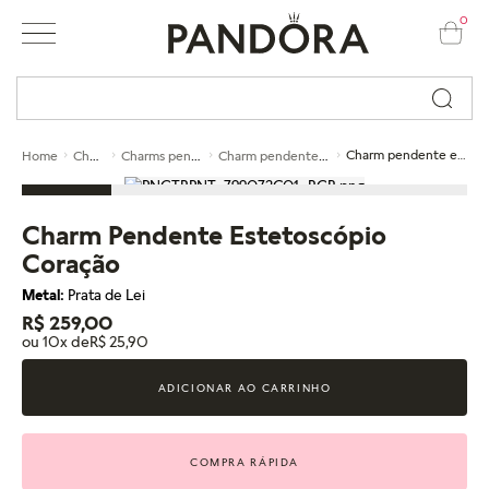
0
Busque por nome ou código...
Charms
Charms pendentes
Charm pendente de prata
Charm pendente estetoscópio coração
Home
Charm Pendente Estetoscópio
Coração
Metal:
Prata de Lei
R$ 259,00
ou 10x de
R$ 25,90
ADICIONAR AO CARRINHO
COMPRA RÁPIDA