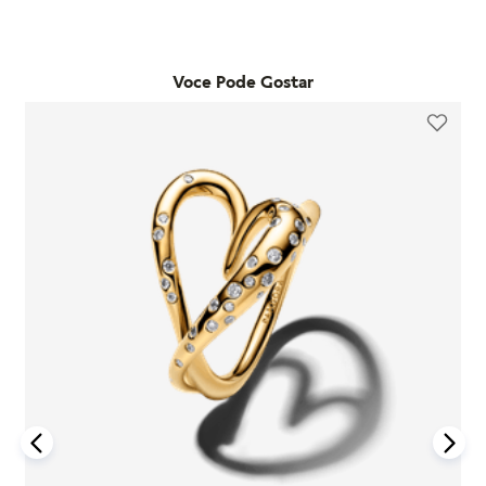
adquiridos em lojas físicas oficiais e no e-commerce da
qualquer loja física própria da marca no estado de São Paulo.
marca. Essa garantia cobre defeitos de fabricação e materiais,
Já as trocas por outro modelo devem ser feitas diretamente
desde que o item seja utilizado de acordo com o uso ordinário
pelo site. Para que a troca seja aceita, o item precisa estar
do consumidor. Caso um problema seja identificado dentro
Voce Pode Gostar
sem uso, na embalagem original e acompanhado da nota
desse período, a Pandora realizará a substituição do produto
fiscal, cupom de troca e garantia. O prazo para solicitação é
por um novo, sem custo adicional, desde que o item
de até 7 dias após o recebimento do pedido. É importante
defeituoso seja devolvido conforme as orientações da
lembrar que produtos adquiridos em promoções ou na seção
empresa.
"Última Chance" não são elegíveis para troca ou reembolso.
A garantia é exclusiva para produtos fabricados e
Se houver arrependimento da compra realizada no site, é
comercializados pela Pandora em canais oficiais. A empresa
possível solicitar a devolução dentro de sete dias corridos
não se responsabiliza por produtos adquiridos em lojas não
após o recebimento. O produto deve ser enviado em perfeito
autorizadas, pois não pode garantir sua autenticidade nem os
estado, com a embalagem original e todos os acessórios
processos de controle de qualidade adotados por terceiros.
incluídos, como brindes promocionais.
Além disso, a garantia não cobre danos decorrentes de
Em caso de defeito, tanto para compras online quanto em
acidentes, mau uso, abuso ou uso de acessórios de outras
lojas físicas, é necessário entrar em contato com o SAC da
marcas junto aos produtos Pandora. O uso de charms que não
Pandora informando o número do pedido, fotos do produto e
sejam originais pode comprometer a durabilidade dos
uma descrição do problema. Se for confirmado um defeito de
braceletes, invalidando a garantia.
fabricação, o cliente poderá receber um reembolso para uma
nova compra ou realizar a troca do produto dentro do prazo
Para acionar a garantia, o cliente deve seguir as instruções de
de um ano, mediante avaliação técnica.
devolução fornecidas pela Pandora. Após o recebimento do