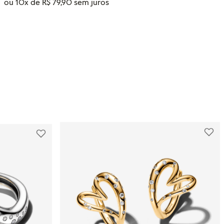
ou
10
x de
R$
79
,
90
Tamanho
12
16
14
ADICIONAR AO CARRINHO