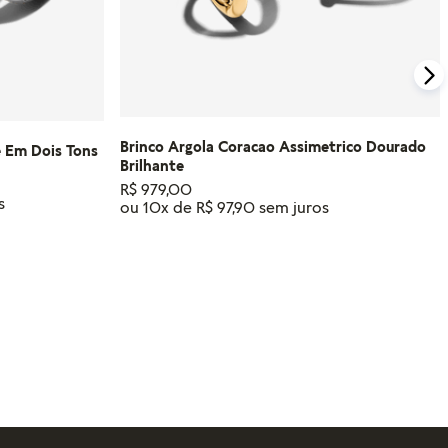
Brinco Argola Coracao Assimetrico Dourado
e Em Dois Tons
Brilhante
R$
979
,
00
ou
10
x de
R$
97
,
90
RINHO
ADICIONAR AO CARRINHO