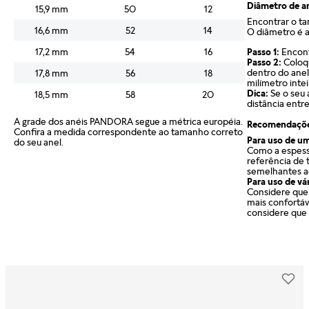
Diâmetro de a
15,9 mm
50
12
Encontrar o t
16,6 mm
52
14
O diâmetro é a
Passo 1:
Encont
17,2 mm
54
16
Passo 2:
Coloq
dentro do anel
17,8 mm
56
18
milímetro inte
Dica:
Se o seu
18,5 mm
58
20
distância entre
A grade dos anéis PANDORA segue a métrica européia.
Recomendaçõ
Confira a medida correspondente ao tamanho correto
Para uso de um
do seu anel.
Como a espess
referência de 
semelhantes a
Para uso de vár
Considere que 
mais confortáv
considere que 