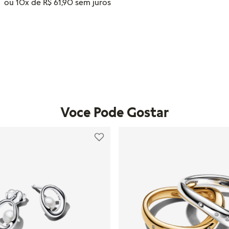
ou
10
x de
R$
61
,
90
Tamanho
12
16
10
ADICIONAR AO CARRINHO
Voce Pode Gostar