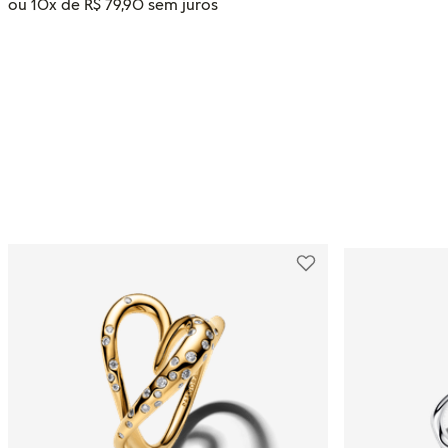
ou
10
x de
R$
79
,
90
Tamanho
20
12
14
10
18
16
ADICIONAR AO CARRINHO