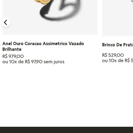
Anel Ouro Coracao Assimetrico Vazado
Brinco De Prat
Brilhante
R$
529
,
00
R$
979
,
00
ou
10
x de
R$
ou
10
x de
R$
97
,
90
Tamanho
14
18
16
12
ADIC
ADICIONAR AO CARRINHO