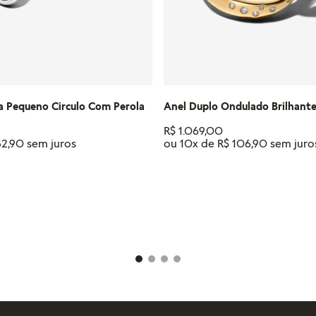
Anel Duplo Ondulado Brilhant
a Pequeno Circulo Com Perola
R$
1
.
069
,
00
ou
10
x de
R$
106
,
90
52
,
90
Tamanho
18
16
14
12
IONAR AO CARRINHO
ADICIONAR AO CAR