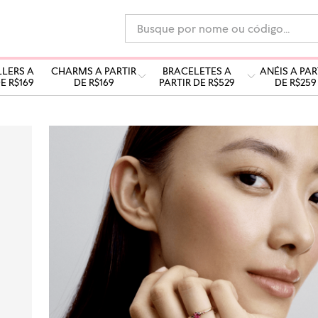
Busque por nome ou código...
LLERS A
CHARMS A PARTIR
BRACELETES A
ANÉIS A PAR
E R$169
DE R$169
PARTIR DE R$529
DE R$259