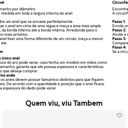
nel
Circunfe
amanho por diâmetro.
Encontra
 medida em toda a largura interna do anel.
A circun
re um anel que se encaixe perfeitamente.
Passo 1:
ue o anel em cima de uma régua e meça a área mais ampla
Enrole u
, da borda interna até a borda interna. Arredonde para o
Passo 2:
iro mais próximo.
Anote a 
 anel tiver uma forma diferente de um círculo, meça a menor
Passo 3:
 ele.
Compare 
Passo 4:
es
Se a cir
 único anel
ura do aro pode variar, caso tenha um modelo em mãos como
tamanho, garanta que ele possua espessura e características
o que deseja comprar.
ios anéis
os anéis devem possuir tamanhos distintos para que fiquem
eis. De acordo com a quantidade e posição que o anel ficará,
a espessura do dedo pode variar.
Quem viu, viu Tambem