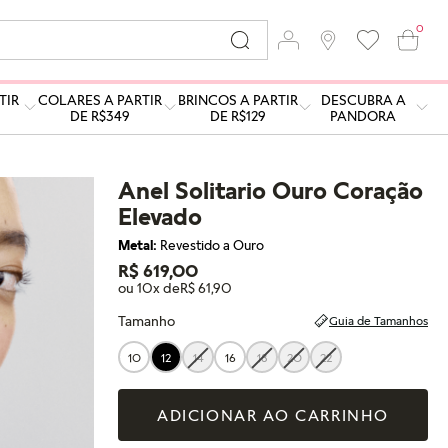
0
TIR
COLARES A PARTIR
BRINCOS A PARTIR
DESCUBRA A
DE R$349
DE R$129
PANDORA
Anel Solitario Ouro Coração
Elevado
Metal:
Revestido a Ouro
R$ 619,00
ou 10x de
R$ 61,90
Tamanho
Guia de Tamanhos
10
12
14
16
18
20
22
ADICIONAR AO CARRINHO