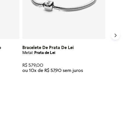
o
Bracelete De Prata De Lei
Metal:
Prata de Lei
R$
579
,
00
ou
10
x de
R$
57
,
90
Tamanho
16
17
18
19
20
21
23
NHO
ADICIONAR AO CARRINHO