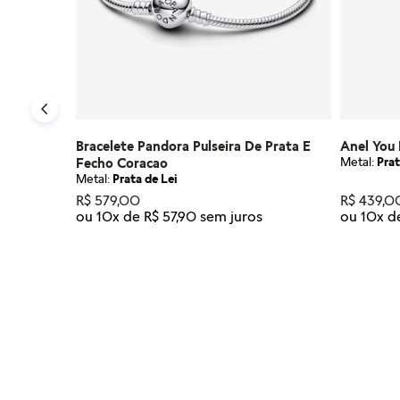
Bracelete Pandora Pulseira De Prata E
Anel You
Metal:
Prat
Fecho Coracao
Metal:
Prata de Lei
R$
579
,
00
R$
439
,
0
ou
10
x de
R$
57
,
90
ou
10
x 
Tamanho
Tamanho
18
19
20
21
23
14
18
ADICIONAR AO CARRINHO
AD