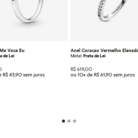
 Me Voce Eu
Anel Coracao Vermelho Elevad
a de Lei
Metal:
Prata de Lei
0
R$
619
,
00
de
R$
43
,
90
ou
10
x de
R$
61
,
90
Tamanho
22
12
22
ICIONAR AO CARRINHO
ADICIONAR AO CARRI