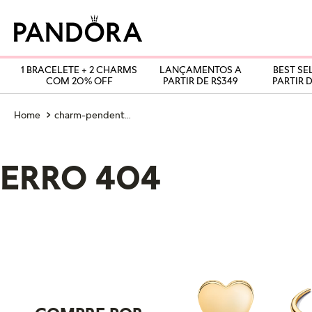
1 BRACELETE + 2 CHARMS
LANÇAMENTOS A
BEST SE
COM 20% OFF
PARTIR DE R$349
PARTIR D
charm-pendente-stranger-things-dado-d20-do-clube-hellfire
ERRO 404