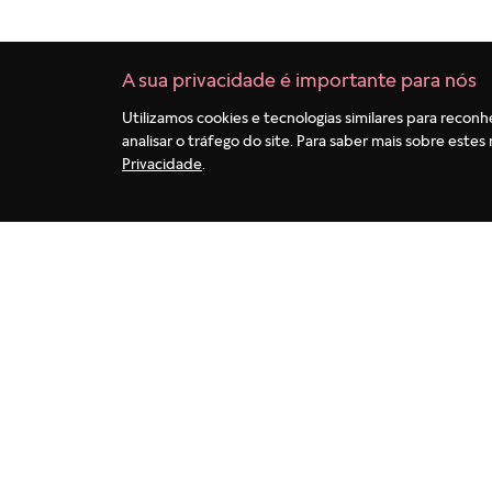
A sua privacidade é importante para nós
Utilizamos cookies e tecnologias similares para reconh
analisar o tráfego do site. Para saber mais sobre est
Privacidade
.
Termos mais buscados
1
º
pulseira
2
º
berloques
3
º
charms
4
º
aliança
5
º
anel prata
6
º
anel noivado
7
º
coração