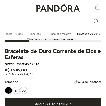
0
Busque por nome ou código...
Braceletes
Bracelete maleavel
Bracelete maleavel em ouro
Bracelete de ouro corrente de elos e esferas
Home
Bracelete de Ouro Corrente de Elos e
Esferas
Metal:
Revestido a Ouro
R$ 1.249,00
ou 10x de
R$ 124,90
Tamanho
Guia de Tamanhos
16
17
20
ADICIONAR AO CARRINHO