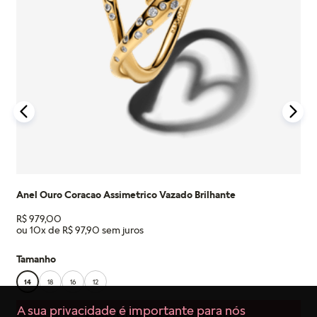
Anel Ouro Coracao Assimetrico Vazado Brilhante
R$
979
,
00
ou
10
x de
R$
97
,
90
Tamanho
14
18
16
12
A sua privacidade é importante para nós
ADICIONAR AO CARRINHO