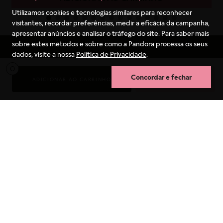
Utilizamos cookies e tecnologias similares para reconhecer
visitantes, recordar preferências, medir a eficácia da campanha,
apresentar anúncios e analisar o tráfego do site. Para saber mais
sobre estes métodos e sobre como a Pandora processa os seus
dados, visite a nossa
Política de Privacidade
.
0
Concordar e fechar
PARCELAMENTO
ADICIONAR AO CARRINHO
COMPRA RÁPIDA
Parcele suas compras em 10X
sem juros no cartão.
Termos mais buscados
1
º
berloques
2
º
pulseira
TROCA FÁCIL
3
º
charms
Não serviu? A PANDORA faz
4
º
anel prata
a troca gratuitamente.
5
º
aliança
6
º
anel noivado
7
º
coração
ENTREGA